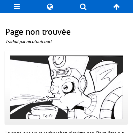
Blog
Jeux
N. Cyclopédie
Coulisses
Page non trouvée
Traduit par nicotoutcourt
Produits dérivés
Records
Fan-Art
À propos / Contact