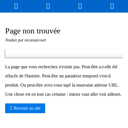
Blog
Jeux
N. Cyclopédie
Coulisses
Page non trouvée
Traduit par nicotoutcourt
Produits dérivés
Records
Fan-Art
À propos / Contact
La page que vous recherchez n'existe pas. Peut-être a-t-elle été
effacée de l'histoire. Peut-être un paradoxe temporel s'est-il
produit. Ou peut-être avez-vous tapé la mauvaise adresse URL.
Une chose est en tout cas certaine : mieux vaut aller voir ailleurs.
Revenir au site