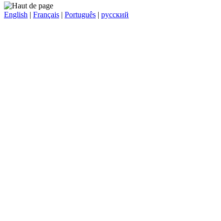
English
|
Français
|
Português
|
русский