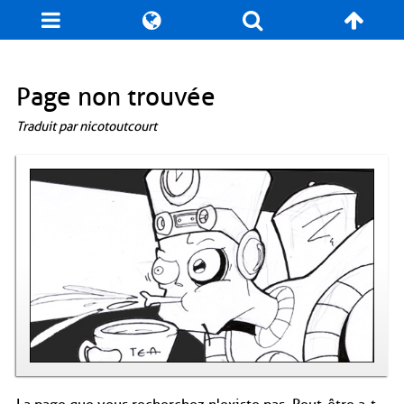
Blog
Jeux
N. Cyclopédie
Coulisses
Page non trouvée
Traduit par nicotoutcourt
Produits dérivés
Records
Fan-Art
À propos / Contact