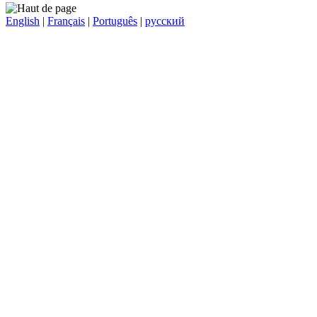
English
|
Français
|
Português
|
русский