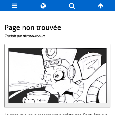
Blog
Jeux
N. Cyclopédie
Coulisses
Page non trouvée
Traduit par nicotoutcourt
Produits dérivés
Records
Fan-Art
À propos / Contact