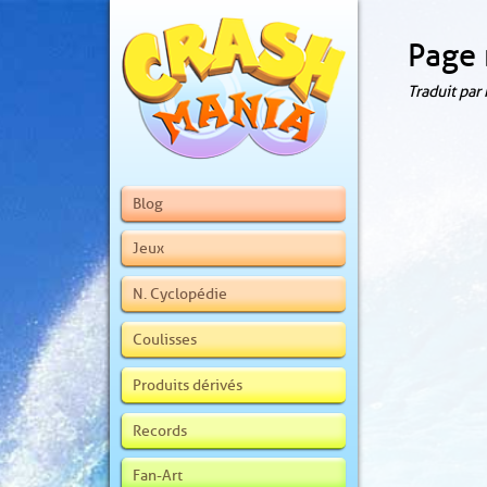
Page 
Traduit par
Blog
Jeux
N. Cyclopédie
Coulisses
Produits dérivés
Records
Fan-Art