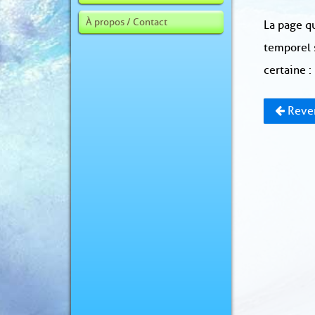
À propos / Contact
La page qu
temporel 
certaine :
Reven