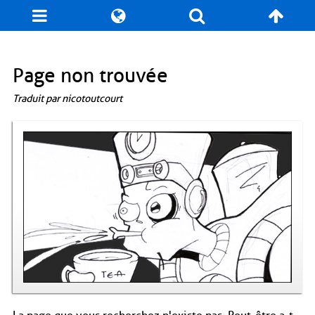
Blog
Jeux
N. Cyclopédie
Coulisses
Page non trouvée
Traduit par nicotoutcourt
Produits dérivés
Records
Fan-Art
À propos / Contact