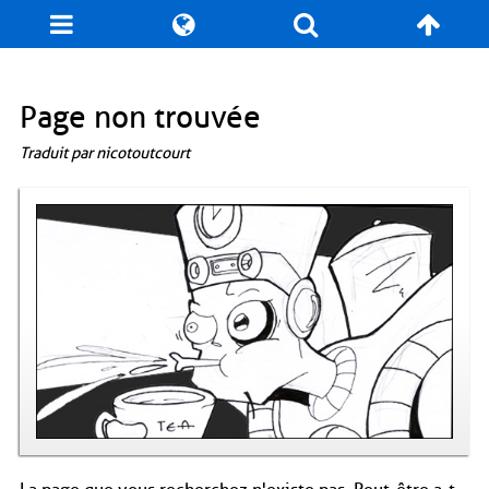
Blog
Jeux
N. Cyclopédie
Coulisses
Page non trouvée
Traduit par nicotoutcourt
Produits dérivés
Records
Fan-Art
À propos / Contact