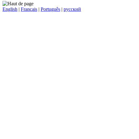
English
|
Français
|
Português
|
русский