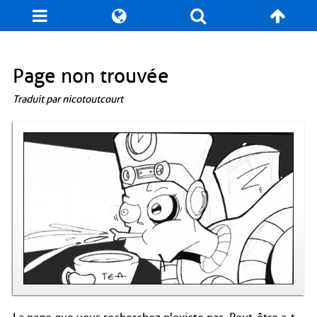
Blog
Jeux
N. Cyclopédie
Coulisses
Page non trouvée
Traduit par nicotoutcourt
Produits dérivés
Records
Fan-Art
À propos / Contact