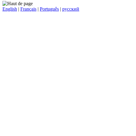
English
|
Français
|
Português
|
русский