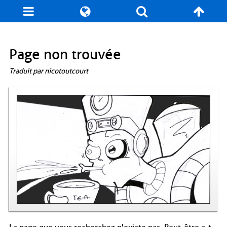
Blog
Jeux
N. Cyclopédie
Coulisses
Page non trouvée
Traduit par nicotoutcourt
Produits dérivés
Records
Fan-Art
À propos / Contact