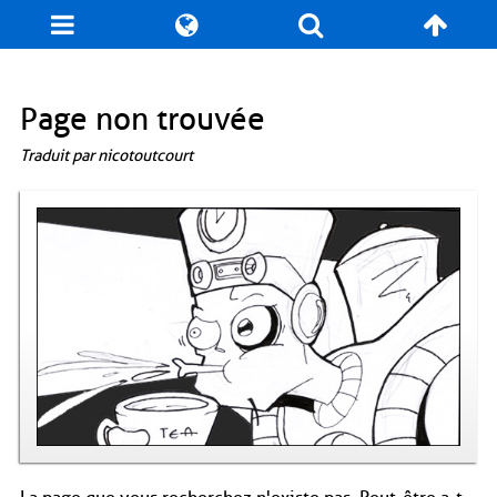
Blog
Jeux
N. Cyclopédie
Coulisses
Page non trouvée
Traduit par nicotoutcourt
Produits dérivés
Records
Fan-Art
À propos / Contact