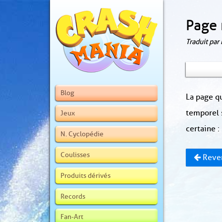
Page 
Traduit par
Blog
La page qu
temporel 
Jeux
certaine :
N. Cyclopédie
Coulisses
Reven
Produits dérivés
Records
Fan-Art