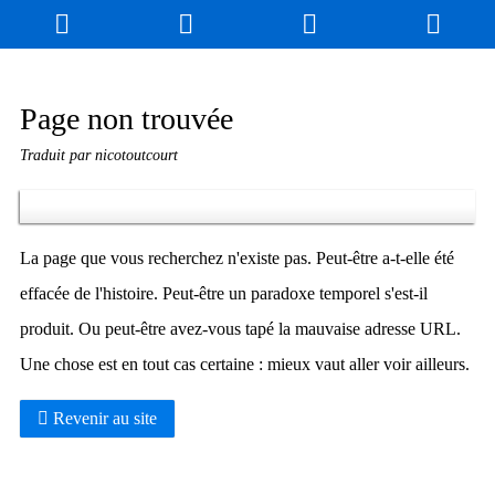
Blog
Jeux
N. Cyclopédie
Coulisses
Page non trouvée
Traduit par nicotoutcourt
Produits dérivés
Records
Fan-Art
À propos / Contact
La page que vous recherchez n'existe pas. Peut-être a-t-elle été
effacée de l'histoire. Peut-être un paradoxe temporel s'est-il
produit. Ou peut-être avez-vous tapé la mauvaise adresse URL.
Une chose est en tout cas certaine : mieux vaut aller voir ailleurs.
Revenir au site