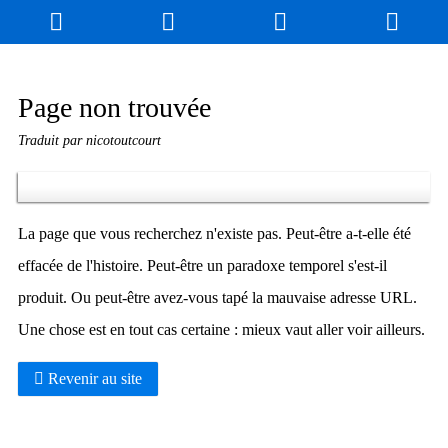
Blog
Jeux
N. Cyclopédie
Coulisses
Page non trouvée
Traduit par nicotoutcourt
Produits dérivés
Records
Fan-Art
À propos / Contact
La page que vous recherchez n'existe pas. Peut-être a-t-elle été
effacée de l'histoire. Peut-être un paradoxe temporel s'est-il
produit. Ou peut-être avez-vous tapé la mauvaise adresse URL.
Une chose est en tout cas certaine : mieux vaut aller voir ailleurs.
Revenir au site