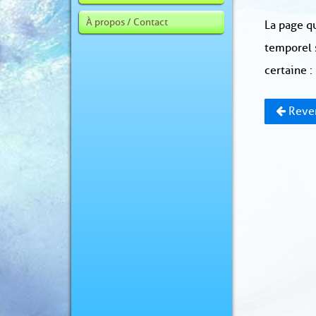
À propos / Contact
La page qu
temporel 
certaine :
Reven