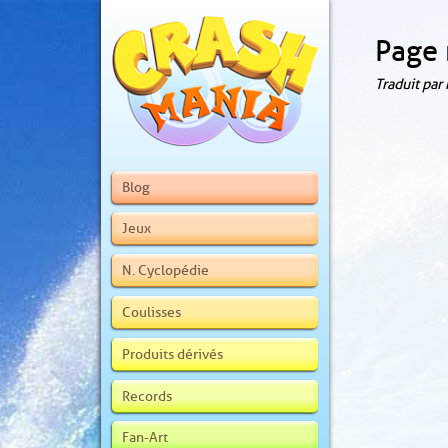
Page 
Traduit par
Blog
Jeux
N. Cyclopédie
Coulisses
Produits dérivés
Records
Fan-Art