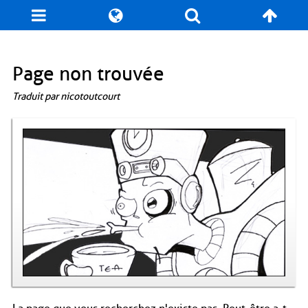
Blog
Jeux
N. Cyclopédie
Coulisses
Page non trouvée
Traduit par nicotoutcourt
Produits dérivés
Records
Fan-Art
À propos / Contact