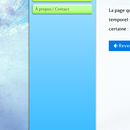
À propos / Contact
La page qu
temporel 
certaine :
Reven