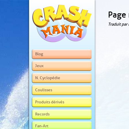
Page 
Traduit par
Blog
Jeux
N. Cyclopédie
Coulisses
Produits dérivés
Records
Fan-Art