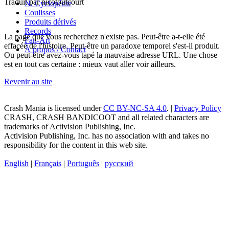
Traduit par nicotoutcourt
N. Cyclopédie
Coulisses
Produits dérivés
Records
La page que vous recherchez n'existe pas. Peut-être a-t-elle été
Fan-Art
effacée de l'histoire. Peut-être un paradoxe temporel s'est-il produit.
À propos / Contact
Ou peut-être avez-vous tapé la mauvaise adresse URL. Une chose
est en tout cas certaine : mieux vaut aller voir ailleurs.
Revenir au site
Crash Mania
is licensed under
CC BY-NC-SA 4.0
. |
Privacy Policy
CRASH, CRASH BANDICOOT and all related characters are
trademarks of Activision Publishing, Inc.
Activision Publishing, Inc. has no association with and takes no
responsibility for the content in this web site.
English
|
Français
|
Português
|
русский