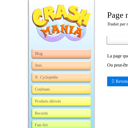
Page 
Traduit par 
Blog
La page que 
Ou peut-êtr
Jeux
N. Cyclopédie
Revenir
Coulisses
Produits dérivés
Records
Fan-Art