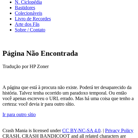
N. Ciclopédia
Bastidores
Colecionáveis
Livro de Recordes
Arte dos Fãs
Sobre / Contato
Página Não Encontrada
Tradução por HP Zoner
A página que está à procura não existe. Poderá ter desaparecido da
história. Talvez tenha ocorrido um paradoxo temporal. Ou então
você apenas escreveu o URL errado. Mas há uma coisa que tenho a
certeza: você devia ir para outro sítio.
Ir para outro sítio
Crash Mania
is licensed under
CC BY-NC-SA 4.0
. |
Privacy Policy
CRASH, CRASH BANDICOOT and all related characters are