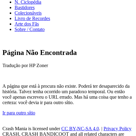
N. Ciclopédia
Bastidores
Colecionáveis
Livro de Recordes
Arte dos Fãs
Sobre / Contato
Página Não Encontrada
Tradução por HP Zoner
A página que está à procura não existe. Poderá ter desaparecido da
história. Talvez tenha ocorrido um paradoxo temporal. Ou então
você apenas escreveu o URL errado. Mas há uma coisa que tenho a
certeza: você devia ir para outro sítio.
Ir para outro sítio
Crash Mania
is licensed under
CC BY-NC-SA 4.0
. |
Privacy Policy
CRASH, CRASH BANDICOOT and all related characters are