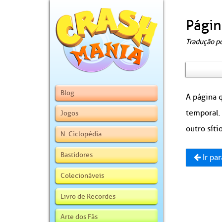
Págin
Tradução p
Blog
A página q
temporal.
Jogos
outro sítio
N. Ciclopédia
Bastidores
Ir par
Colecionáveis
Livro de Recordes
Arte dos Fãs