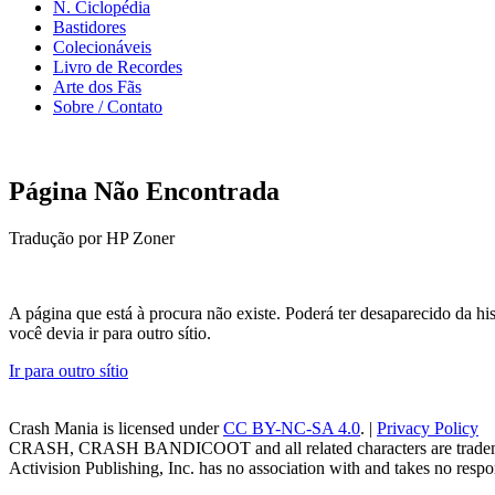
N. Ciclopédia
Bastidores
Colecionáveis
Livro de Recordes
Arte dos Fãs
Sobre / Contato
Página Não Encontrada
Tradução por HP Zoner
A página que está à procura não existe. Poderá ter desaparecido da 
você devia ir para outro sítio.
Ir para outro sítio
Crash Mania
is licensed under
CC BY-NC-SA 4.0
. |
Privacy Policy
CRASH, CRASH BANDICOOT and all related characters are trademark
Activision Publishing, Inc. has no association with and takes no respons