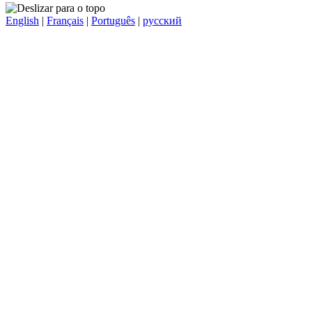
English
|
Français
|
Português
|
русский