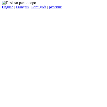
English
|
Français
|
Português
|
русский