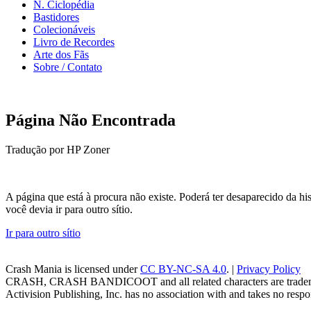
N. Ciclopédia
Bastidores
Colecionáveis
Livro de Recordes
Arte dos Fãs
Sobre / Contato
Página Não Encontrada
Tradução por HP Zoner
A página que está à procura não existe. Poderá ter desaparecido da 
você devia ir para outro sítio.
Ir para outro sítio
Crash Mania
is licensed under
CC BY-NC-SA 4.0
. |
Privacy Policy
CRASH, CRASH BANDICOOT and all related characters are trademark
Activision Publishing, Inc. has no association with and takes no respons