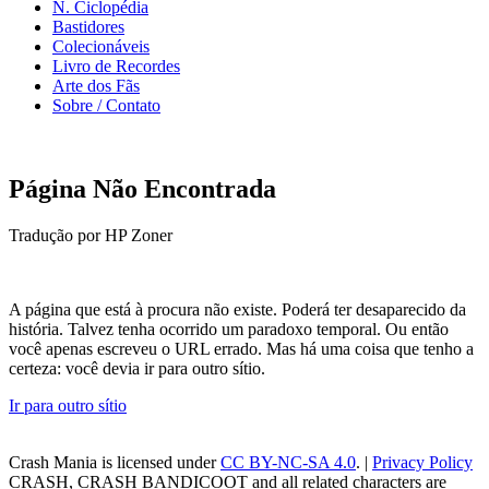
N. Ciclopédia
Bastidores
Colecionáveis
Livro de Recordes
Arte dos Fãs
Sobre / Contato
Página Não Encontrada
Tradução por HP Zoner
A página que está à procura não existe. Poderá ter desaparecido da
história. Talvez tenha ocorrido um paradoxo temporal. Ou então
você apenas escreveu o URL errado. Mas há uma coisa que tenho a
certeza: você devia ir para outro sítio.
Ir para outro sítio
Crash Mania
is licensed under
CC BY-NC-SA 4.0
. |
Privacy Policy
CRASH, CRASH BANDICOOT and all related characters are