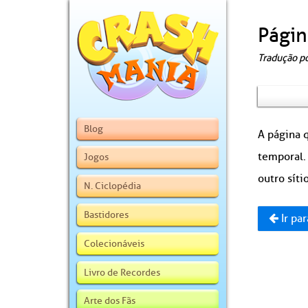
Págin
Tradução p
Blog
A página q
temporal.
Jogos
outro sítio
N. Ciclopédia
Bastidores
Ir par
Colecionáveis
Livro de Recordes
Arte dos Fãs