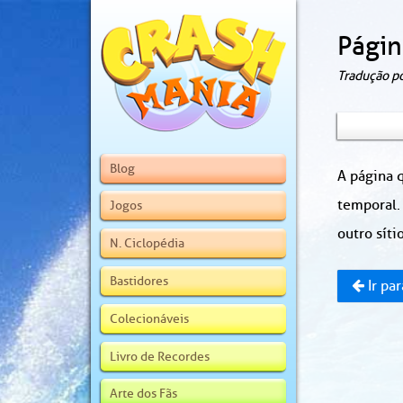
Págin
Tradução p
Blog
A página q
temporal.
Jogos
outro sítio
N. Ciclopédia
Bastidores
Ir par
Colecionáveis
Livro de Recordes
Arte dos Fãs