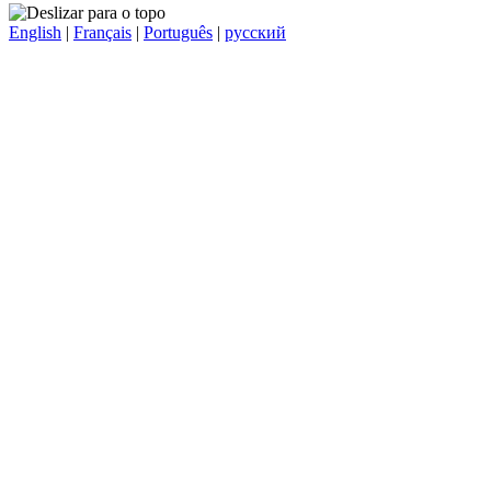
English
|
Français
|
Português
|
русский