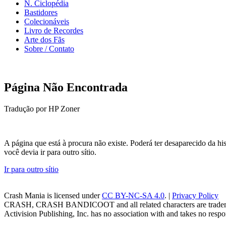
N. Ciclopédia
Bastidores
Colecionáveis
Livro de Recordes
Arte dos Fãs
Sobre / Contato
Página Não Encontrada
Tradução por HP Zoner
A página que está à procura não existe. Poderá ter desaparecido da 
você devia ir para outro sítio.
Ir para outro sítio
Crash Mania
is licensed under
CC BY-NC-SA 4.0
. |
Privacy Policy
CRASH, CRASH BANDICOOT and all related characters are trademark
Activision Publishing, Inc. has no association with and takes no respons