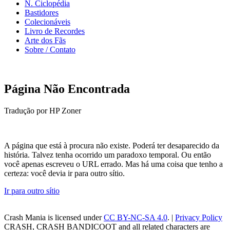
N. Ciclopédia
Bastidores
Colecionáveis
Livro de Recordes
Arte dos Fãs
Sobre / Contato
Página Não Encontrada
Tradução por HP Zoner
A página que está à procura não existe. Poderá ter desaparecido da
história. Talvez tenha ocorrido um paradoxo temporal. Ou então
você apenas escreveu o URL errado. Mas há uma coisa que tenho a
certeza: você devia ir para outro sítio.
Ir para outro sítio
Crash Mania
is licensed under
CC BY-NC-SA 4.0
. |
Privacy Policy
CRASH, CRASH BANDICOOT and all related characters are