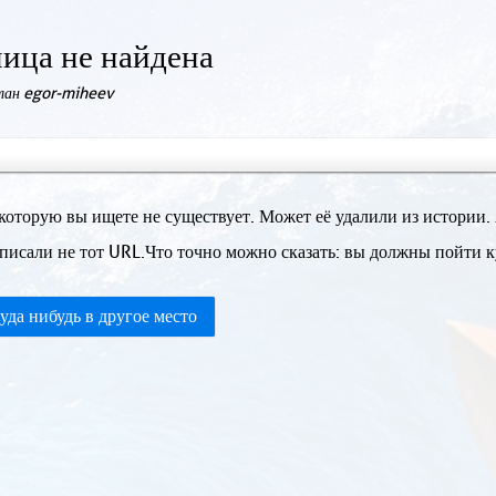
ица не найдена
елан egor-miheev
которую вы ищете не существует. Может её удалили из истории.
писали не тот URL.Что точно можно сказать: вы должны пойти ку
уда нибудь в другое место