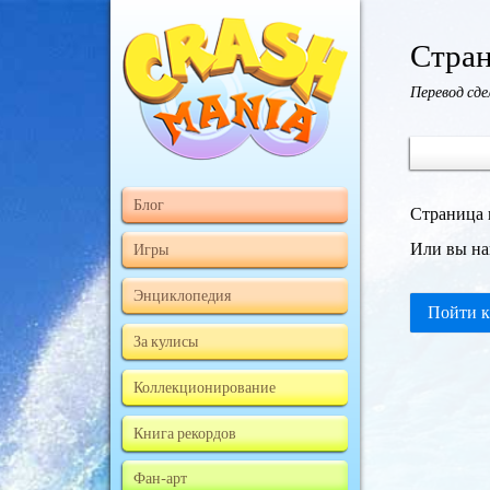
Стран
Перевод сд
Блог
Страница 
Или вы на
Игры
Энциклопедия
Пойти к
За кулисы
Коллекционирование
Книга рекордов
Фан-арт