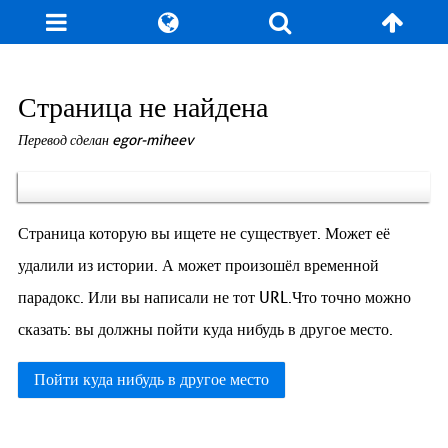
Блог
Игры
Энциклопедия
За кулисы
Страница не найдена
Перевод сделан egor-miheev
Коллекционирование
Книга рекордов
Фан-арт
О сайте / Контакт
Страница которую вы ищете не существует. Может её
удалили из истории. А может произошёл временной
парадокс. Или вы написали не тот URL.Что точно можно
сказать: вы должны пойти куда нибудь в другое место.
Пойти куда нибудь в другое место