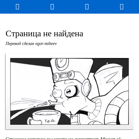
Блог
Игры
Энциклопедия
За кулисы
Страница не найдена
Перевод сделан egor-miheev
Коллекционирование
Книга рекордов
Фан-арт
О сайте / Контакт