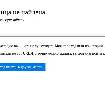
ица не найдена
елан egor-miheev
которую вы ищете не существует. Может её удалили из истории.
писали не тот URL.Что точно можно сказать: вы должны пойти ку
уда нибудь в другое место