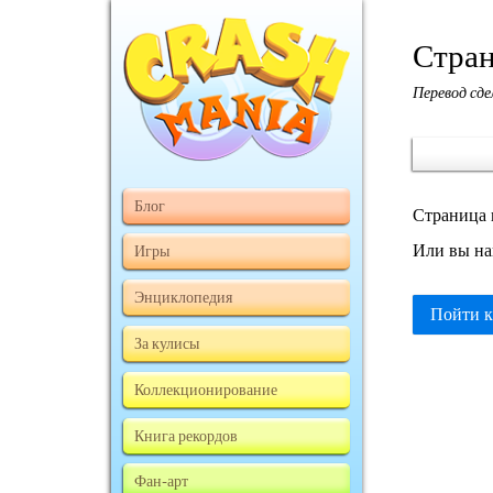
Стран
Перевод сд
Блог
Страница 
Или вы на
Игры
Энциклопедия
Пойти к
За кулисы
Коллекционирование
Книга рекордов
Фан-арт