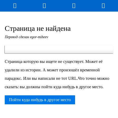
Блог
Игры
Энциклопедия
За кулисы
Страница не найдена
Перевод сделан egor-miheev
Коллекционирование
Книга рекордов
Фан-арт
О сайте / Контакт
Страница которую вы ищете не существует. Может её
удалили из истории. А может произошёл временной
парадокс. Или вы написали не тот URL.Что точно можно
сказать: вы должны пойти куда нибудь в другое место.
Пойти куда нибудь в другое место