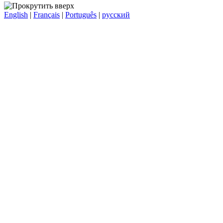
English
|
Français
|
Português
|
русский