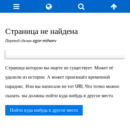
Блог
Игры
Энциклопедия
За кулисы
Страница не найдена
Перевод сделан egor-miheev
Коллекционирование
Книга рекордов
Фан-арт
О сайте / Контакт
Страница которую вы ищете не существует. Может её
удалили из истории. А может произошёл временной
парадокс. Или вы написали не тот URL.Что точно можно
сказать: вы должны пойти куда нибудь в другое место.
Пойти куда нибудь в другое место