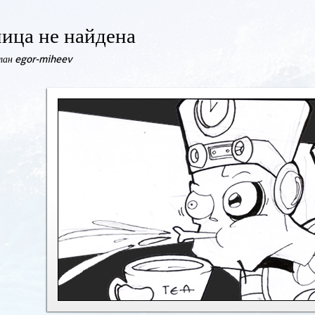
ица не найдена
елан egor-miheev