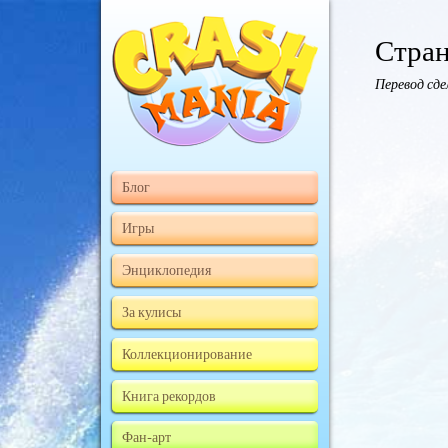
Стран
Перевод сд
Блог
Игры
Энциклопедия
За кулисы
Коллекционирование
Книга рекордов
Фан-арт