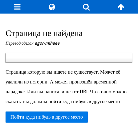
Блог
Игры
Энциклопедия
За кулисы
Страница не найдена
Перевод сделан egor-miheev
Коллекционирование
Книга рекордов
Фан-арт
О сайте / Контакт
Страница которую вы ищете не существует. Может её
удалили из истории. А может произошёл временной
парадокс. Или вы написали не тот URL.Что точно можно
сказать: вы должны пойти куда нибудь в другое место.
Пойти куда нибудь в другое место