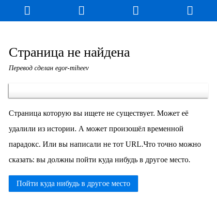
Блог
Игры
Энциклопедия
За кулисы
Страница не найдена
Перевод сделан egor-miheev
Коллекционирование
Книга рекордов
Фан-арт
О сайте / Контакт
Страница которую вы ищете не существует. Может её
удалили из истории. А может произошёл временной
парадокс. Или вы написали не тот URL.Что точно можно
сказать: вы должны пойти куда нибудь в другое место.
Пойти куда нибудь в другое место