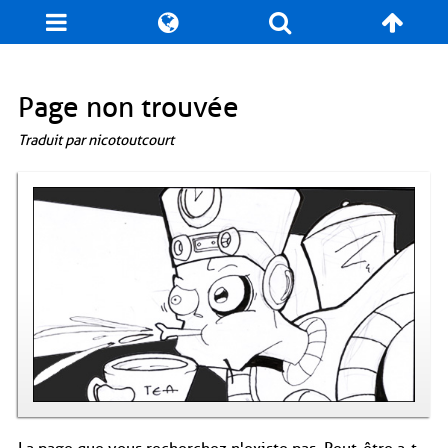
Blog
Jeux
N. Cyclopédie
Coulisses
Page non trouvée
Traduit par nicotoutcourt
Produits dérivés
Records
Fan-Art
À propos / Contact