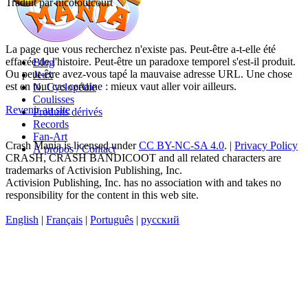
Traduit par nicotoutcourt
La page que vous recherchez n'existe pas. Peut-être a-t-elle été
effacée de l'histoire. Peut-être un paradoxe temporel s'est-il produit.
Blog
Ou peut-être avez-vous tapé la mauvaise adresse URL. Une chose
Jeux
est en tout cas certaine : mieux vaut aller voir ailleurs.
N. Cyclopédie
Coulisses
Revenir au site
Produits dérivés
Records
Fan-Art
Crash Mania
is licensed under
CC BY-NC-SA 4.0
. |
Privacy Policy
À propos / Contact
CRASH, CRASH BANDICOOT and all related characters are
trademarks of Activision Publishing, Inc.
Activision Publishing, Inc. has no association with and takes no
responsibility for the content in this web site.
English
|
Français
|
Português
|
русский