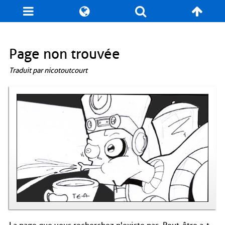
Blog
Jeux
N. Cyclopédie
Coulisses
Page non trouvée
Traduit par nicotoutcourt
Produits dérivés
Records
Fan-Art
À propos / Contact