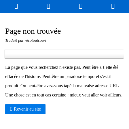
Blog
Jeux
N. Cyclopédie
Coulisses
Page non trouvée
Traduit par nicotoutcourt
Produits dérivés
Records
Fan-Art
À propos / Contact
La page que vous recherchez n'existe pas. Peut-être a-t-elle été
effacée de l'histoire. Peut-être un paradoxe temporel s'est-il
produit. Ou peut-être avez-vous tapé la mauvaise adresse URL.
Une chose est en tout cas certaine : mieux vaut aller voir ailleurs.
Revenir au site