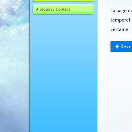
À propos / Contact
La page qu
temporel 
certaine :
Reven