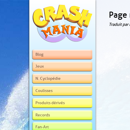
Page 
Traduit par
Blog
Jeux
N. Cyclopédie
Coulisses
Produits dérivés
Records
Fan-Art