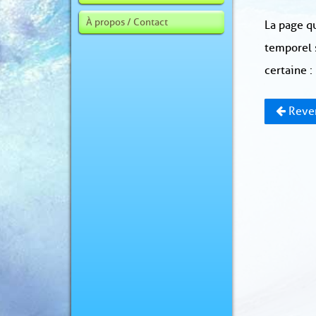
À propos / Contact
La page qu
temporel 
certaine :
Reven