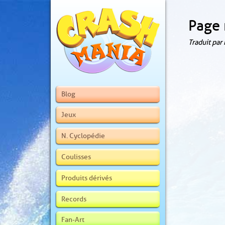
Page 
Traduit par
Blog
Jeux
N. Cyclopédie
Coulisses
Produits dérivés
Records
Fan-Art