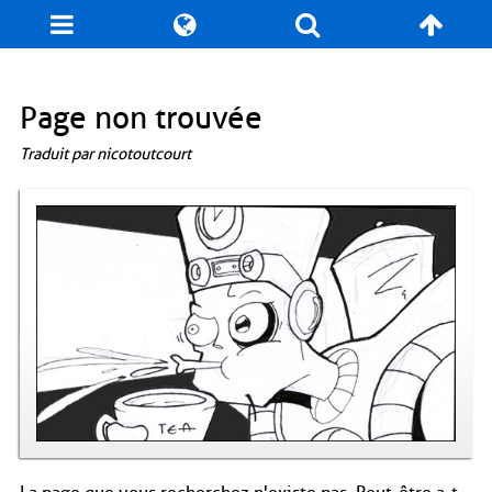
Blog
Jeux
N. Cyclopédie
Coulisses
Page non trouvée
Traduit par nicotoutcourt
Produits dérivés
Records
Fan-Art
À propos / Contact