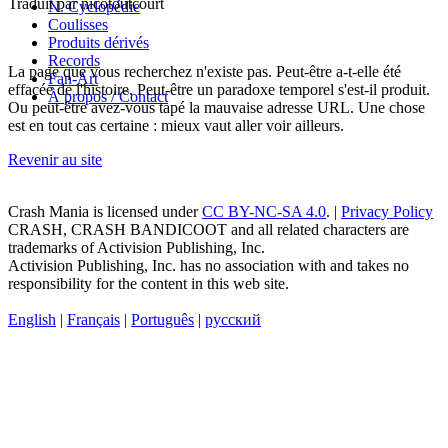
Traduit par nicotoutcourt
N. Cyclopédie
Coulisses
Produits dérivés
Records
La page que vous recherchez n'existe pas. Peut-être a-t-elle été
Fan-Art
effacée de l'histoire. Peut-être un paradoxe temporel s'est-il produit.
À propos / Contact
Ou peut-être avez-vous tapé la mauvaise adresse URL. Une chose
est en tout cas certaine : mieux vaut aller voir ailleurs.
Revenir au site
Crash Mania
is licensed under
CC BY-NC-SA 4.0
. |
Privacy Policy
CRASH, CRASH BANDICOOT and all related characters are
trademarks of Activision Publishing, Inc.
Activision Publishing, Inc. has no association with and takes no
responsibility for the content in this web site.
English
|
Français
|
Português
|
русский